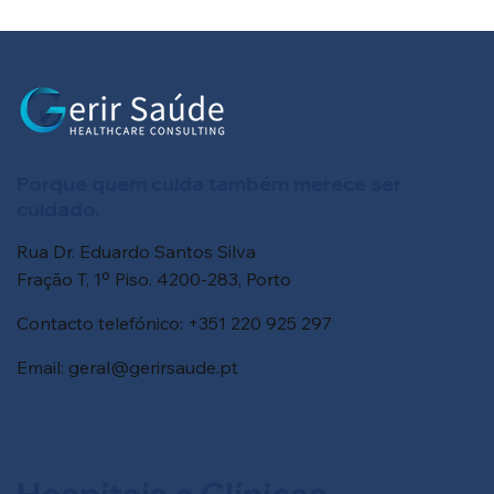
Porque quem cuida também merece ser
cuidado.
Rua Dr. Eduardo Santos Silva
Fração T, 1º Piso. 4200-283, Porto
Contacto telefónico: +351 220 925 297
Email:
geral@gerirsaude.pt