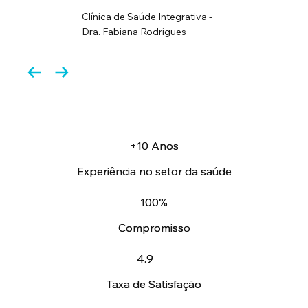
Clínica de Saúde Integrativa -
Dra. Fabiana Rodrigues
+10 Anos
+10 Anos
Experiência no setor da saúde
Experiência no setor da saúde
100%
100%
Compromisso
Compromisso
4.9
4.9
Taxa de Satisfação
Taxa de Satisfação