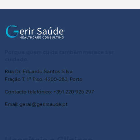
Porque quem cuida também merece ser
cuidado.
Rua Dr. Eduardo Santos Silva
Fração T, 1º Piso. 4200-283, Porto
Contacto telefónico: +351 220 925 297
Email:
geral@gerirsaude.pt